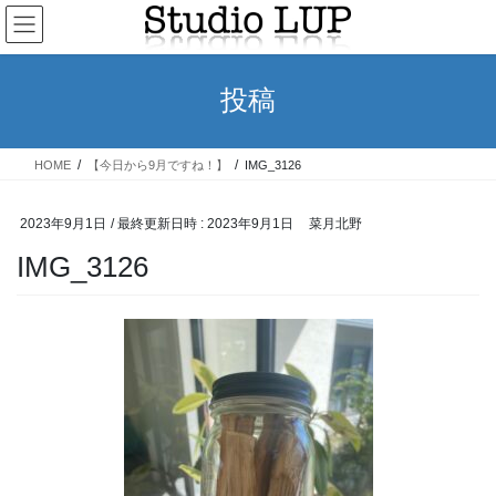
コ
ナ
ン
ビ
テ
ゲ
ン
ー
投稿
ツ
シ
へ
ョ
ス
ン
HOME
【今日から9月ですね！】
IMG_3126
キ
に
ッ
移
プ
動
2023年9月1日
/ 最終更新日時 :
2023年9月1日
菜月北野
IMG_3126