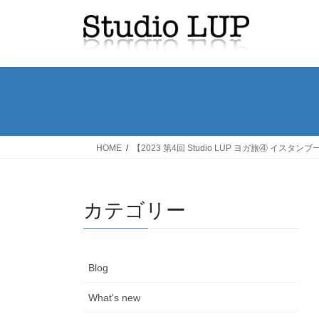
コ
ナ
ン
ビ
テ
ゲ
ン
ー
ツ
シ
へ
ョ
ス
ン
キ
に
ッ
移
HOME
【2023 第4回 Studio LUP ヨガ旅④ イスタ
プ
動
カテゴリー
Blog
What's new