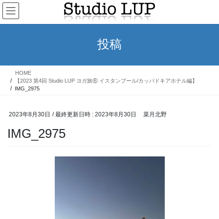
コ
ナ
ン
ビ
テ
ゲ
ン
ー
投稿
ツ
シ
へ
ョ
ス
ン
HOME
キ
に
【2023 第4回 Studio LUP ヨガ旅⑥ イスタンブール/カッパドキアホテル編】
ッ
移
IMG_2975
プ
動
2023年8月30日
/ 最終更新日時 :
2023年8月30日
菜月北野
IMG_2975