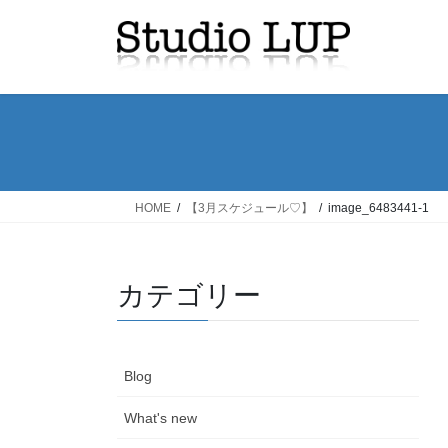
コ
ナ
ン
ビ
テ
ゲ
ン
ー
ツ
シ
へ
ョ
ス
ン
キ
に
ッ
移
HOME
【3月スケジュール♡】
image_6483441-1
プ
動
カテゴリー
Blog
What's new