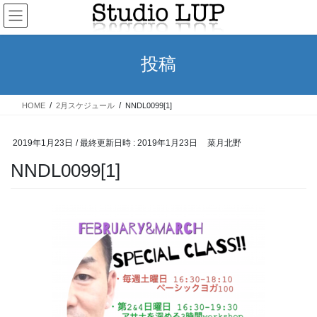
コ
ナ
ン
ビ
テ
ゲ
ン
ー
投稿
ツ
シ
へ
ョ
ス
ン
HOME
2月スケジュール
NNDL0099[1]
キ
に
ッ
移
プ
動
2019年1月23日
/ 最終更新日時 :
2019年1月23日
菜月北野
NNDL0099[1]