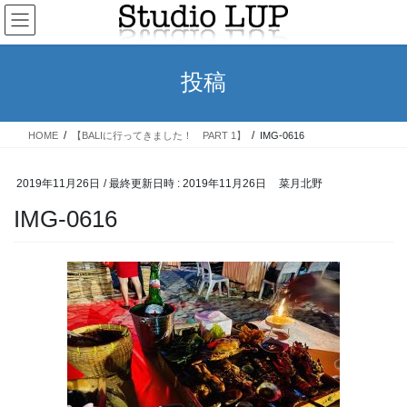
コ
ナ
ン
ビ
テ
ゲ
ン
ー
投稿
ツ
シ
へ
ョ
ス
ン
HOME
【BALIに行ってきました！ PART 1】
IMG-0616
キ
に
ッ
移
プ
動
2019年11月26日
/ 最終更新日時 :
2019年11月26日
菜月北野
IMG-0616