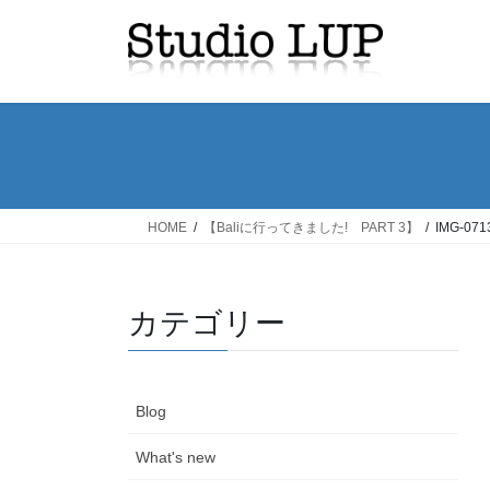
コ
ナ
ン
ビ
テ
ゲ
ン
ー
ツ
シ
へ
ョ
ス
ン
キ
に
ッ
移
HOME
【Baliに行ってきました! PART 3】
IMG-071
プ
動
カテゴリー
Blog
What's new