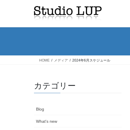
コ
ナ
ン
ビ
テ
ゲ
ン
ー
ツ
シ
へ
ョ
ス
ン
キ
に
ッ
移
HOME
メディア
2024年6月スケジュール
プ
動
カテゴリー
Blog
What's new