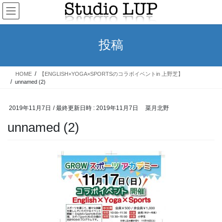
コ
ナ
ン
ビ
テ
ゲ
ン
ー
投稿
ツ
シ
へ
ョ
ス
ン
HOME
【ENGLISH×YOGA×SPORTSのコラボイベントin 上野芝】
キ
に
unnamed (2)
ッ
移
プ
動
2019年11月7日
/ 最終更新日時 :
2019年11月7日
菜月北野
unnamed (2)