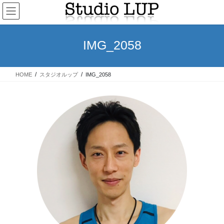
コ
ナ
ン
ビ
テ
ゲ
ン
ー
IMG_2058
ツ
シ
へ
ョ
ス
ン
HOME
スタジオルップ
IMG_2058
キ
に
ッ
移
プ
動