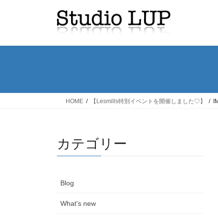
コ
ナ
ン
ビ
テ
ゲ
ン
ー
ツ
シ
へ
ョ
ス
ン
キ
に
ッ
移
HOME
【Lesmills特別イベントを開催しました♡】
I
プ
動
カテゴリー
Blog
What's new