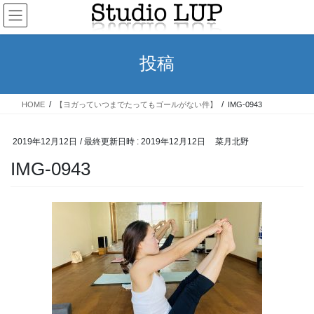
コ
ナ
ン
ビ
テ
ゲ
ン
ー
投稿
ツ
シ
へ
ョ
ス
ン
HOME
【ヨガっていつまでたってもゴールがない件】
IMG-0943
キ
に
ッ
移
プ
動
2019年12月12日
/ 最終更新日時 :
2019年12月12日
菜月北野
IMG-0943