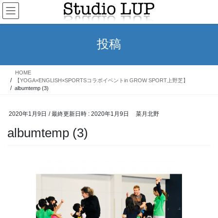
コ
ナ
ン
ビ
テ
ゲ
ン
ー
投稿
ツ
シ
へ
ョ
ス
ン
HOME
キ
に
【YOGA×ENGLISH×SPORTSコラボイベントin GROW SPORT上野芝】
ッ
移
albumtemp (3)
プ
動
2020年1月9日
/ 最終更新日時 :
2020年1月9日
菜月北野
albumtemp (3)