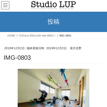
コ
ナ
ン
ビ
テ
ゲ
ン
ー
投稿
ツ
シ
へ
ョ
ス
ン
HOME
YOGA in ENGLISH with MIKE♡
IMG-0803
キ
に
ッ
移
プ
動
2019年12月2日
/ 最終更新日時 :
2019年12月2日
菜月北野
IMG-0803