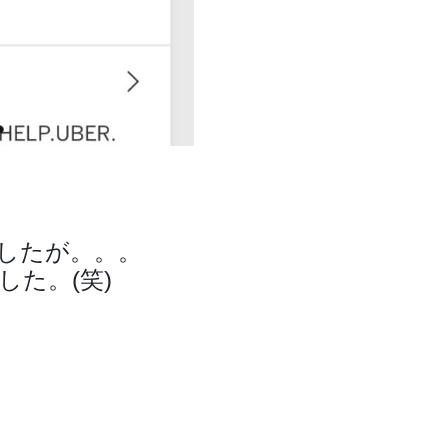
したが。。。
た。(笑)