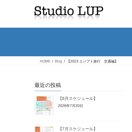
コ
ナ
ン
ビ
テ
ゲ
ン
ー
ツ
シ
へ
ョ
ス
ン
キ
に
ッ
移
HOME
Blog
【2023 エジプト旅行 交通編】
プ
動
最近の投稿
【8月スケジュール】
2026年7月20日
【7月スケジュール】