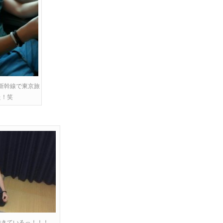
新幹線で東京旅
た！笑
できているっ！！！