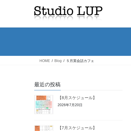
コ
ナ
ン
ビ
テ
ゲ
ン
ー
ツ
シ
へ
ョ
ス
ン
キ
に
ッ
移
HOME
Blog
５月英会話カフェ
プ
動
最近の投稿
【8月スケジュール】
2026年7月20日
【7月スケジュール】