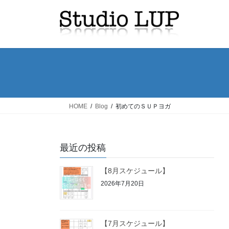
コ
ナ
ン
ビ
テ
ゲ
ン
ー
ツ
シ
へ
ョ
ス
ン
キ
に
ッ
移
HOME
Blog
初めてのＳＵＰヨガ
プ
動
最近の投稿
【8月スケジュール】
2026年7月20日
【7月スケジュール】