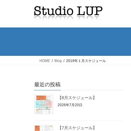
コ
ナ
ン
ビ
テ
ゲ
ン
ー
ツ
シ
へ
ョ
ス
ン
キ
に
ッ
移
HOME
Blog
2019年１月スケジュール
プ
動
最近の投稿
【8月スケジュール】
2026年7月20日
【7月スケジュール】