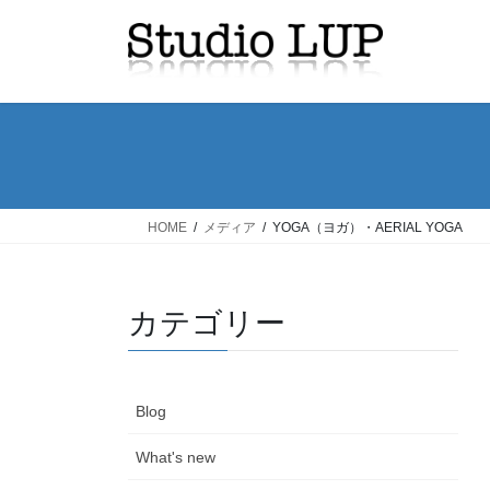
コ
ナ
ン
ビ
テ
ゲ
ン
ー
ツ
シ
へ
ョ
ス
ン
キ
に
ッ
移
HOME
メディア
YOGA（ヨガ）・AERIAL YOGA
プ
動
カテゴリー
Blog
What's new