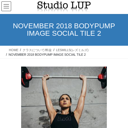
コ
ナ
ン
ビ
テ
ゲ
ン
ー
NOVEMBER 2018 BODYPUMP
ツ
シ
IMAGE SOCIAL TILE 2
へ
ョ
ス
ン
キ
に
HOME
クラスについて/料金
LESMILLS(レズミルズ)
ッ
移
NOVEMBER 2018 BODYPUMP IMAGE SOCIAL TILE 2
プ
動