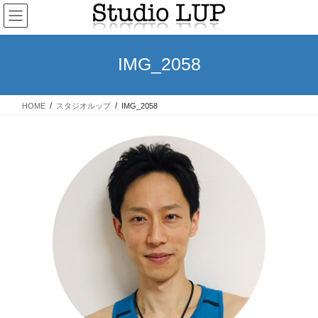
コ
ナ
ン
ビ
テ
ゲ
ン
ー
IMG_2058
ツ
シ
へ
ョ
ス
ン
HOME
スタジオルップ
IMG_2058
キ
に
ッ
移
プ
動