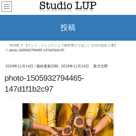
コ
ナ
ン
ビ
テ
ゲ
ン
ー
投稿
ツ
シ
へ
ョ
ス
ン
HOME
【インド・リシュケシュで絶対受けてほしいヨガの先生２選】
キ
に
photo-1505932794465-147d1f1b2c97
ッ
移
プ
動
2019年11月14日
/ 最終更新日時 :
2019年11月14日
菜月北野
photo-1505932794465-
147d1f1b2c97