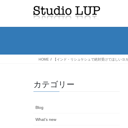
コ
ナ
ン
ビ
テ
ゲ
ン
ー
ツ
シ
へ
ョ
ス
ン
キ
に
ッ
移
HOME
【インド・リシュケシュで絶対受けてほしいヨ
プ
動
カテゴリー
Blog
What's new