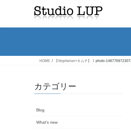
コ
ナ
ン
ビ
テ
ゲ
ン
ー
ツ
シ
へ
ョ
ス
ン
キ
に
ッ
移
HOME
【Vegetarian×キムチ】
photo-148776972307
プ
動
カテゴリー
Blog
What's new