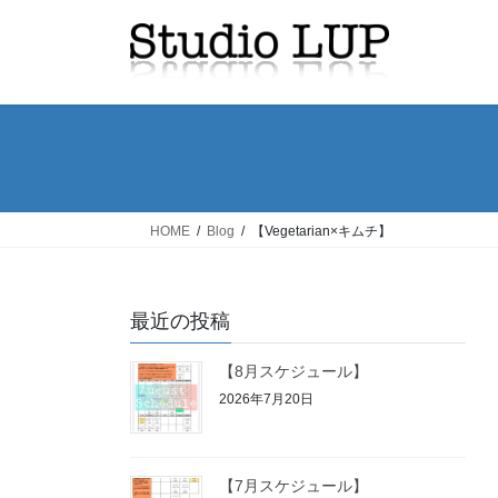
コ
ナ
ン
ビ
テ
ゲ
ン
ー
ツ
シ
へ
ョ
ス
ン
キ
に
ッ
移
HOME
Blog
【Vegetarian×キムチ】
プ
動
最近の投稿
【8月スケジュール】
2026年7月20日
【7月スケジュール】