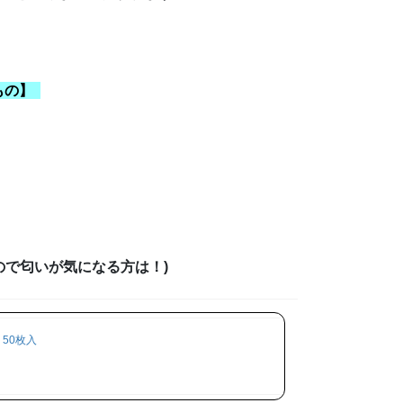
もの】
・
ので匂いが気になる方は！)
 50枚入