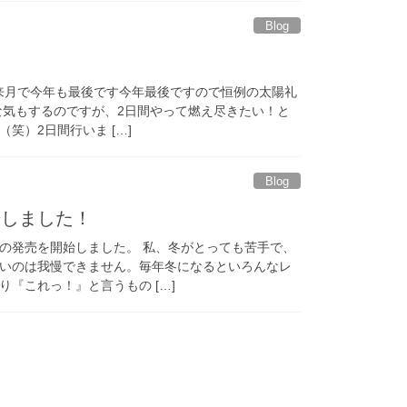
Blog
 来月で今年も最後です今年最後ですので恒例の太陽礼
うな気もするのですが、2日間やって燃え尽きたい！と
笑）2日間行いま […]
Blog
始しました！
の発売を開始しました。 私、冬がとっても苦手で、
いのは我慢できません。毎年冬になるといろんなレ
『これっ！』と言うもの […]