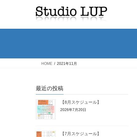
コ
ナ
ン
ビ
テ
ゲ
ン
ー
ツ
シ
へ
ョ
ス
ン
キ
に
ッ
移
HOME
2021年11月
プ
動
最近の投稿
【8月スケジュール】
2026年7月20日
【7月スケジュール】