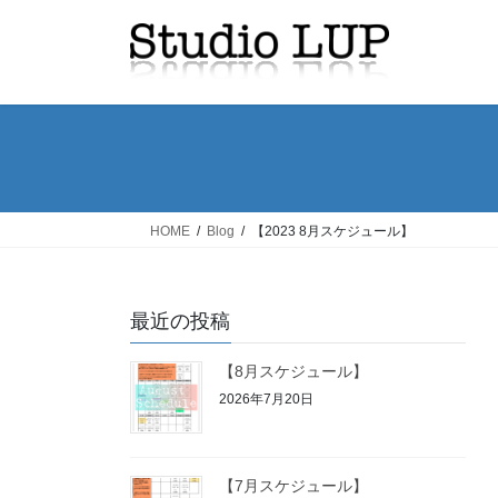
コ
ナ
ン
ビ
テ
ゲ
ン
ー
ツ
シ
へ
ョ
ス
ン
キ
に
ッ
移
HOME
Blog
【2023 8月スケジュール】
プ
動
最近の投稿
【8月スケジュール】
2026年7月20日
【7月スケジュール】