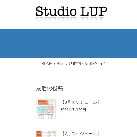
コ
ナ
ン
ビ
テ
ゲ
ン
ー
ツ
シ
へ
ョ
ス
ン
キ
に
ッ
移
HOME
Blog
堺市中区”兒山家住宅”
プ
動
最近の投稿
【8月スケジュール】
2026年7月20日
【7月スケジュール】