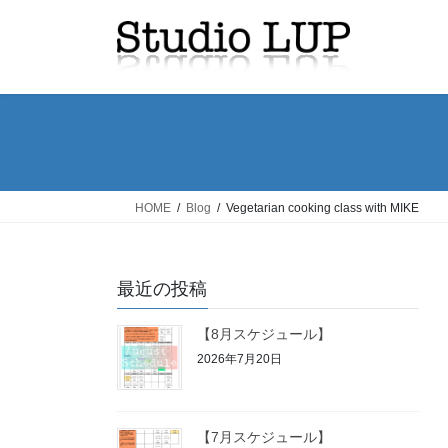
コ
ナ
ン
ビ
テ
ゲ
ン
ー
ツ
シ
へ
ョ
ス
ン
キ
に
ッ
移
HOME
Blog
Vegetarian cooking class with MIKE
プ
動
最近の投稿
【8月スケジュール】
2026年7月20日
【7月スケジュール】