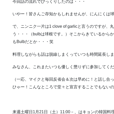
今回話の流れでびっくりしたのは・・・
いやー！皆さんご存知かもしれませんが、にんにくは
で、ニンニク一片は1 clove of garlicと言うのですが、丸
う・・・（bulbは球根です。）そこからきているから
もBulbだとか・・・笑
料理しながらも話は脱線しまくっていつも時間延長し
みなさん、これまたいつも優しく懲りずに参加してく
（一応、マイクと毎回反省会＆次は早めに！と話し合
ひゃー！こんなところで堂々と宣言することでもない
来週土曜日1月21日（土）11:00－、はキョンの韓国