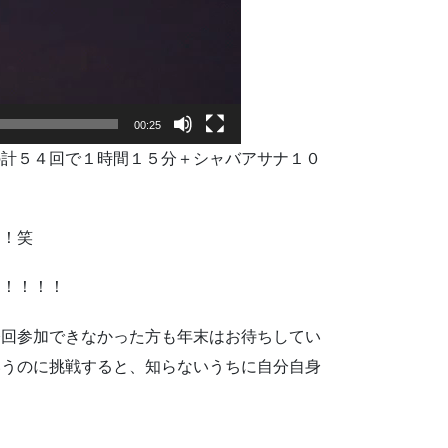
00:25
の計５４回で１時間１５分＋シャバアサナ１０
す！笑
！！！！！
今回参加できなかった方も年末はお待ちしてい
いうのに挑戦すると、知らないうちに自分自身