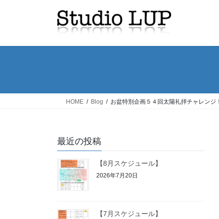
コ
ナ
ン
ビ
テ
ゲ
ン
ー
ツ
シ
へ
ョ
ス
ン
キ
に
ッ
移
HOME
Blog
お盆特別企画５４回太陽礼拝チャレンジ
プ
動
最近の投稿
【8月スケジュール】
2026年7月20日
【7月スケジュール】