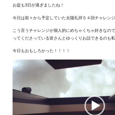
お盆も3日が過ぎましたね！
今日は前々から予定していた太陽礼拝５４回チャレン
こう言うチャレンジが個人的にめちゃくちゃ好きなの
ってくださっている皆さんとゆっくりお話できるのも
今日もおもしろかった！！！！
動
画
プ
レ
ー
ヤ
ー