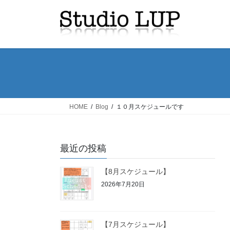
コ
ナ
ン
ビ
テ
ゲ
ン
ー
ツ
シ
へ
ョ
ス
ン
キ
に
ッ
移
HOME
Blog
１０月スケジュールです
プ
動
最近の投稿
【8月スケジュール】
2026年7月20日
【7月スケジュール】