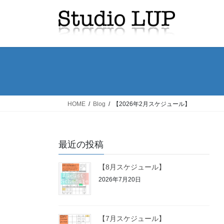
コ
ナ
ン
ビ
テ
ゲ
ン
ー
ツ
シ
へ
ョ
ス
ン
キ
に
ッ
移
HOME
Blog
【2026年2月スケジュール】
プ
動
最近の投稿
【8月スケジュール】
2026年7月20日
【7月スケジュール】